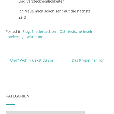
und Versteckmöglichkeiten.
Ich freue mich schon sehr auf die nächste
Zeit!
Posted in
Blog
,
Niedersachsen
,
Ostfriesische Inseln
,
Spiekeroog
,
Wittmund
Post
←
Und? Wohin kiekst du so?
Das Kröpeliner Tor
→
navigation
KATEGORIEN
Kategorien